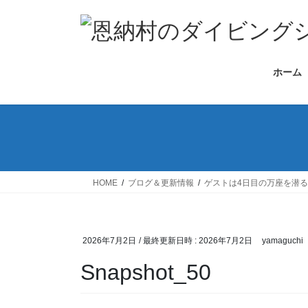
コ
ナ
ン
ビ
テ
ゲ
ン
ー
ホーム
ツ
シ
へ
ョ
ス
ン
キ
に
ッ
移
プ
動
HOME
ブログ＆更新情報
ゲストは4日目の万座を潜
2026年7月2日
/ 最終更新日時 :
2026年7月2日
yamaguchi
Snapshot_50