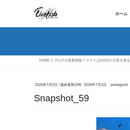
コ
ナ
ン
ビ
ホーム
テ
ゲ
ン
ー
ツ
シ
へ
ョ
ス
ン
キ
に
ッ
移
HOME
ブログ＆更新情報
ゲストは4日目の万座を潜
プ
動
2026年7月2日
/ 最終更新日時 :
2026年7月2日
yamaguchi
Snapshot_59