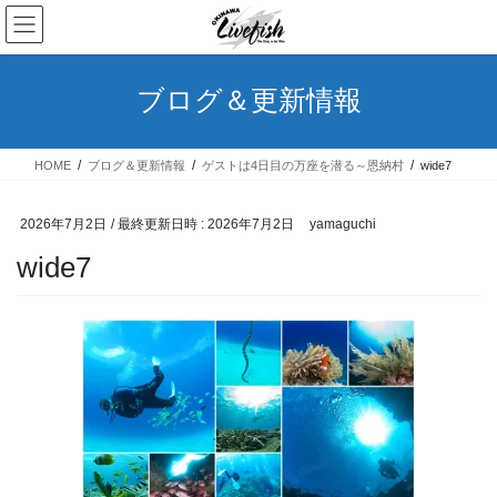
コ
ナ
ン
ビ
テ
ゲ
ン
ー
ブログ＆更新情報
ツ
シ
へ
ョ
ス
ン
HOME
ブログ＆更新情報
ゲストは4日目の万座を潜る～恩納村
wide7
キ
に
ッ
移
プ
動
2026年7月2日
/ 最終更新日時 :
2026年7月2日
yamaguchi
wide7