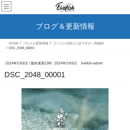
コ
ナ
ン
ビ
テ
ゲ
ン
ー
ブログ＆更新情報
ツ
シ
へ
ョ
ス
ン
HOME
ブログ＆更新情報
ゴリラに出掛けた訳ですが～恩納村
キ
に
DSC_2048_00001
ッ
移
プ
動
2024年5月8日
/ 最終更新日時 :
2024年5月8日
livefish-admin
DSC_2048_00001