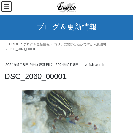
コ
ナ
ン
ビ
テ
ゲ
ン
ー
ブログ＆更新情報
ツ
シ
へ
ョ
ス
ン
HOME
ブログ＆更新情報
ゴリラに出掛けた訳ですが～恩納村
キ
に
DSC_2060_00001
ッ
移
プ
動
2024年5月8日
/ 最終更新日時 :
2024年5月8日
livefish-admin
DSC_2060_00001