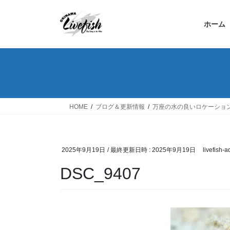
コ
ナ
ン
ビ
ホーム
テ
ゲ
ン
ー
ツ
シ
へ
ョ
ス
ン
キ
に
ッ
移
HOME
ブログ＆更新情報
万座の水の良いロケーショ
プ
動
2025年9月19日
/ 最終更新日時 :
2025年9月19日
livefish-
DSC_9407