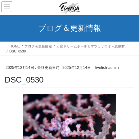
コ
ナ
ン
ビ
テ
ゲ
ン
ー
ブログ＆更新情報
ツ
シ
へ
ョ
ス
ン
HOME
ブログ＆更新情報
万座ドリームホールとマツカサウオ～恩納村
キ
に
DSC_0530
ッ
移
プ
動
2025年12月14日
/ 最終更新日時 :
2025年12月14日
livefish-admin
DSC_0530