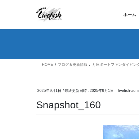
コ
ナ
ン
ビ
ホーム
テ
ゲ
ン
ー
ツ
シ
へ
ョ
ス
ン
キ
に
ッ
移
HOME
ブログ＆更新情報
万座ボートファンダイビン
プ
動
2025年9月1日
/ 最終更新日時 :
2025年9月1日
livefish-adm
Snapshot_160