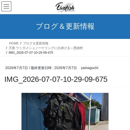
コ
ナ
ン
ビ
テ
ゲ
ン
ー
ブログ＆更新情報
ツ
シ
へ
ョ
ス
ン
HOME
ブログ＆更新情報
キ
に
万座 ウミガメシュノーケリングに出掛ける～恩納村
ッ
移
IMG_2026-07-07-10-29-09-675
プ
動
2026年7月7日
/ 最終更新日時 :
2026年7月7日
yamaguchi
IMG_2026-07-07-10-29-09-675