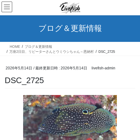
コ
ナ
ン
ビ
テ
ゲ
ン
ー
ブログ＆更新情報
ツ
シ
へ
ョ
ス
ン
HOME
ブログ＆更新情報
キ
に
万座2日目、リピーターさんとウミウシちゃん～恩納村
DSC_2725
ッ
移
プ
動
2026年5月14日
/ 最終更新日時 :
2026年5月14日
livefish-admin
DSC_2725