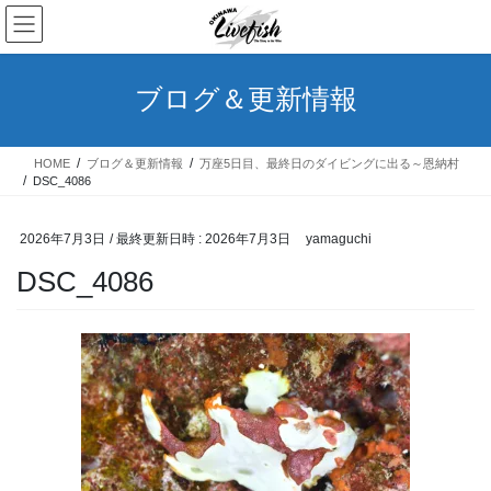
コ
ナ
ン
ビ
テ
ゲ
ン
ー
ブログ＆更新情報
ツ
シ
へ
ョ
ス
ン
HOME
ブログ＆更新情報
万座5日目、最終日のダイビングに出る～恩納村
キ
に
DSC_4086
ッ
移
プ
動
2026年7月3日
/ 最終更新日時 :
2026年7月3日
yamaguchi
DSC_4086