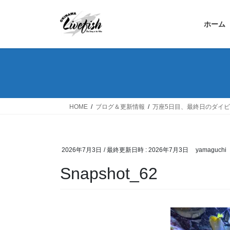
コ
ナ
ン
ビ
ホーム
テ
ゲ
ン
ー
ツ
シ
へ
ョ
ス
ン
キ
に
ッ
移
HOME
ブログ＆更新情報
万座5日目、最終日のダイ
プ
動
2026年7月3日
/ 最終更新日時 :
2026年7月3日
yamaguchi
Snapshot_62