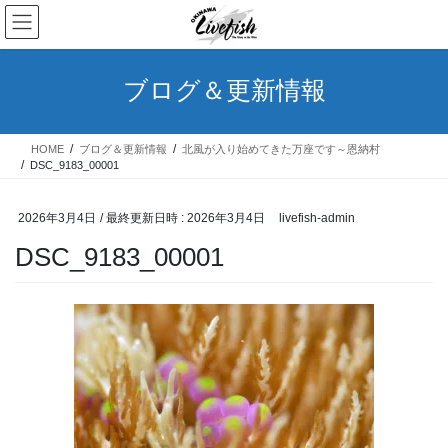
コ
ナ
ン
ビ
テ
ゲ
ン
ー
ブログ＆更新情報
ツ
シ
へ
ョ
ス
ン
HOME
ブログ＆更新情報
北風が入り始めてきた万座です～恩納村
キ
に
DSC_9183_00001
ッ
移
プ
動
2026年3月4日
/ 最終更新日時 :
2026年3月4日
livefish-admin
DSC_9183_00001