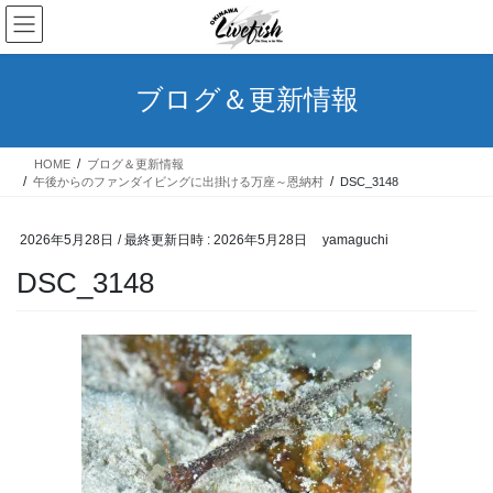
コ
ナ
ン
ビ
テ
ゲ
ン
ー
ブログ＆更新情報
ツ
シ
へ
ョ
ス
ン
HOME
ブログ＆更新情報
キ
に
午後からのファンダイビングに出掛ける万座～恩納村
DSC_3148
ッ
移
プ
動
2026年5月28日
/ 最終更新日時 :
2026年5月28日
yamaguchi
DSC_3148