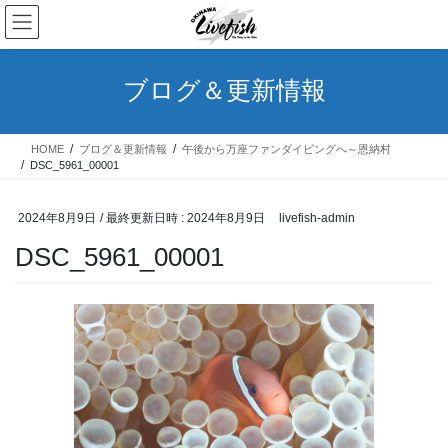
コ
ナ
ン
ビ
テ
ゲ
ン
ー
ブログ＆更新情報
ツ
シ
へ
ョ
ス
ン
HOME
ブログ＆更新情報
午後から万座ファンダイビングへ～恩納村
キ
に
DSC_5961_00001
ッ
移
プ
動
2024年8月9日
/ 最終更新日時 :
2024年8月9日
livefish-admin
DSC_5961_00001