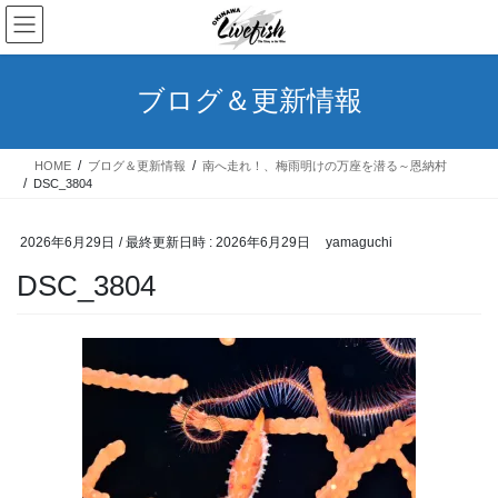
コ
ナ
ン
ビ
テ
ゲ
ン
ー
ブログ＆更新情報
ツ
シ
へ
ョ
ス
ン
HOME
ブログ＆更新情報
南へ走れ！、梅雨明けの万座を潜る～恩納村
キ
に
DSC_3804
ッ
移
プ
動
2026年6月29日
/ 最終更新日時 :
2026年6月29日
yamaguchi
DSC_3804