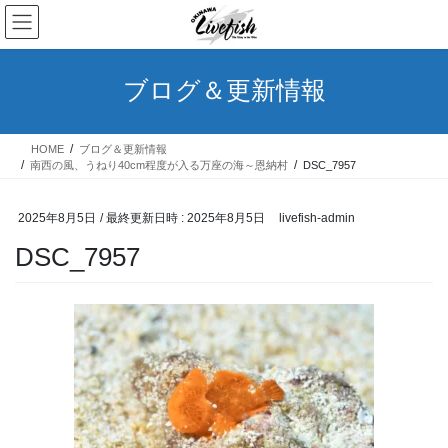
コ
ナ
ン
ビ
テ
ゲ
ン
ー
ブログ＆更新情報
ツ
シ
へ
ョ
ス
ン
HOME
ブログ＆更新情報
キ
に
南西の風、うねり40cm程度が入る万座の海～恩納村
DSC_7957
ッ
移
プ
動
2025年8月5日
/ 最終更新日時 :
2025年8月5日
livefish-admin
DSC_7957