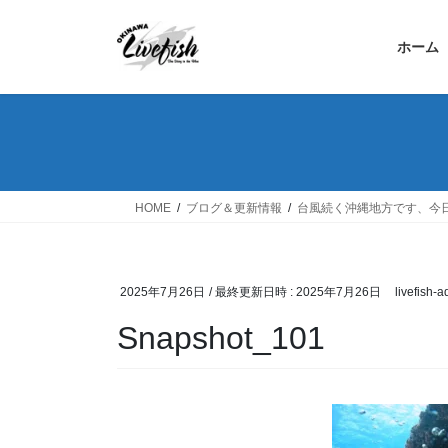
コ
ナ
ン
ビ
ホーム
テ
ゲ
ン
ー
ツ
シ
へ
ョ
ス
ン
キ
に
ッ
移
HOME
ブログ＆更新情報
台風続く沖縄地方です、今
プ
動
2025年7月26日
/ 最終更新日時 :
2025年7月26日
livefish-
Snapshot_101