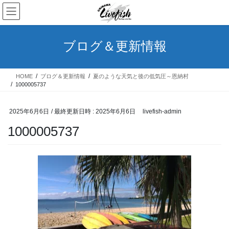
コ
ナ
ン
ビ
テ
ゲ
ン
ー
ブログ＆更新情報
ツ
シ
へ
ョ
ス
ン
HOME
ブログ＆更新情報
夏のような天気と後の低気圧～恩納村
キ
に
1000005737
ッ
移
プ
動
2025年6月6日
/ 最終更新日時 :
2025年6月6日
livefish-admin
1000005737