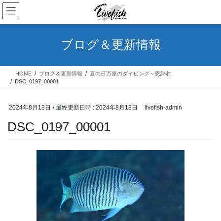
コ
ナ
ン
ビ
テ
ゲ
ン
ー
ブログ＆更新情報
ツ
シ
へ
ョ
ス
ン
HOME
ブログ＆更新情報
夏の日万座のダイビング～恩納村
キ
に
DSC_0197_00001
ッ
移
プ
動
2024年8月13日
/ 最終更新日時 :
2024年8月13日
livefish-admin
DSC_0197_00001