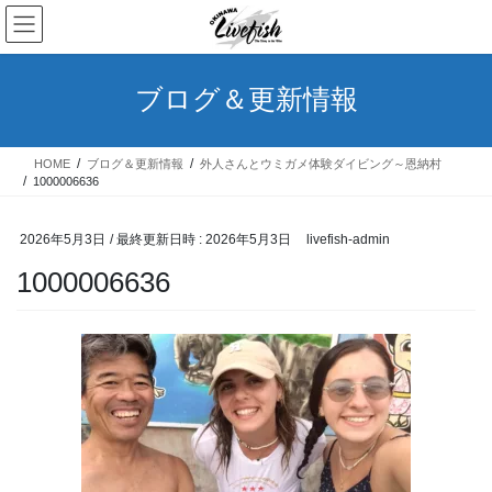
コ
ナ
ン
ビ
テ
ゲ
ン
ー
ブログ＆更新情報
ツ
シ
へ
ョ
ス
ン
HOME
ブログ＆更新情報
外人さんとウミガメ体験ダイビング～恩納村
キ
に
1000006636
ッ
移
プ
動
2026年5月3日
/ 最終更新日時 :
2026年5月3日
livefish-admin
1000006636