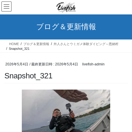
コ
ナ
ン
ビ
テ
ゲ
ン
ー
ブログ＆更新情報
ツ
シ
へ
ョ
ス
ン
HOME
ブログ＆更新情報
外人さんとウミガメ体験ダイビング～恩納村
キ
に
Snapshot_321
ッ
移
プ
動
2026年5月4日
/ 最終更新日時 :
2026年5月4日
livefish-admin
Snapshot_321