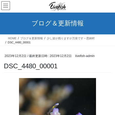
コ
ナ
ン
ビ
テ
ゲ
ン
ー
ブログ＆更新情報
ツ
シ
へ
ョ
ス
ン
HOME
ブログ＆更新情報
少し波が残りますが万座です～恩納村
キ
に
DSC_4480_00001
ッ
移
プ
動
2023年12月2日
/ 最終更新日時 :
2023年12月2日
livefish-admin
DSC_4480_00001