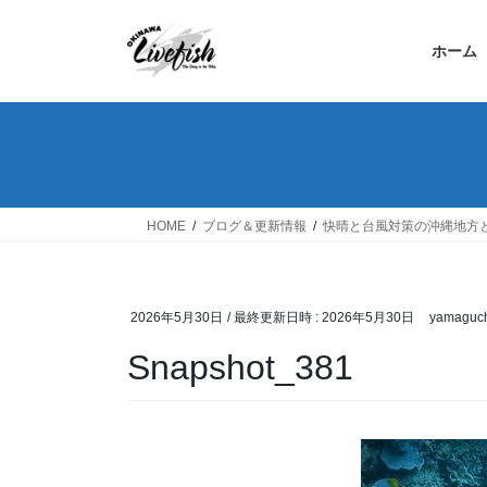
コ
ナ
ン
ビ
ホーム
テ
ゲ
ン
ー
ツ
シ
へ
ョ
ス
ン
キ
に
ッ
移
HOME
ブログ＆更新情報
快晴と台風対策の沖縄地方
プ
動
2026年5月30日
/ 最終更新日時 :
2026年5月30日
yamaguch
Snapshot_381