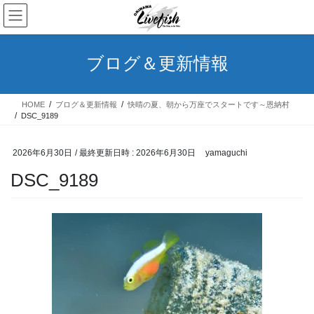
コ
ナ
ン
ビ
テ
ゲ
ン
ー
ブログ＆更新情報
ツ
シ
へ
ョ
ス
ン
HOME
ブログ＆更新情報
快晴の夏、朝から万座でスタートです～恩納村
キ
に
DSC_9189
ッ
移
プ
動
2026年6月30日
/ 最終更新日時 :
2026年6月30日
yamaguchi
DSC_9189