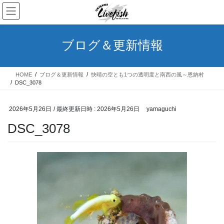
コ
ナ
ン
ビ
テ
ゲ
ン
ー
ブログ＆更新情報
ツ
シ
へ
ョ
ス
ン
HOME
ブログ＆更新情報
快晴の空とも1つの透明度と南西の風～恩納村
キ
に
DSC_3078
ッ
移
プ
動
2026年5月26日
/ 最終更新日時 :
2026年5月26日
yamaguchi
DSC_3078