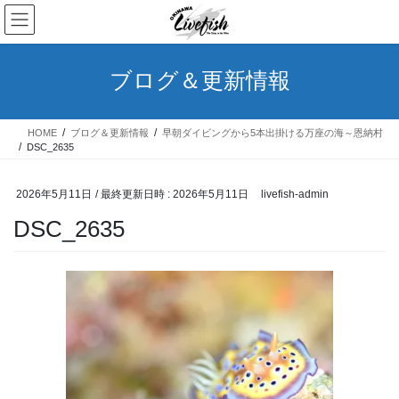
コ
ナ
ン
ビ
テ
ゲ
ン
ー
ブログ＆更新情報
ツ
シ
へ
ョ
ス
ン
HOME
ブログ＆更新情報
早朝ダイビングから5本出掛ける万座の海～恩納村
キ
に
DSC_2635
ッ
移
プ
動
2026年5月11日
/ 最終更新日時 :
2026年5月11日
livefish-admin
DSC_2635