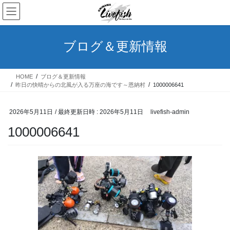
コ
ナ
ン
ビ
テ
ゲ
ン
ー
ブログ＆更新情報
ツ
シ
へ
ョ
ス
ン
HOME
ブログ＆更新情報
キ
に
昨日の快晴からの北風が入る万座の海です～恩納村
1000006641
ッ
移
プ
動
2026年5月11日
/ 最終更新日時 :
2026年5月11日
livefish-admin
1000006641