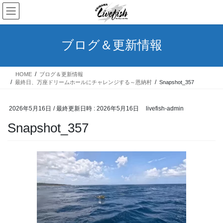
コ
ナ
ン
ビ
テ
ゲ
ン
ー
ブログ＆更新情報
ツ
シ
へ
ョ
ス
ン
HOME
ブログ＆更新情報
キ
に
最終日、万座ドリームホールにチャレンジする～恩納村
Snapshot_357
ッ
移
プ
動
2026年5月16日
/ 最終更新日時 :
2026年5月16日
livefish-admin
Snapshot_357