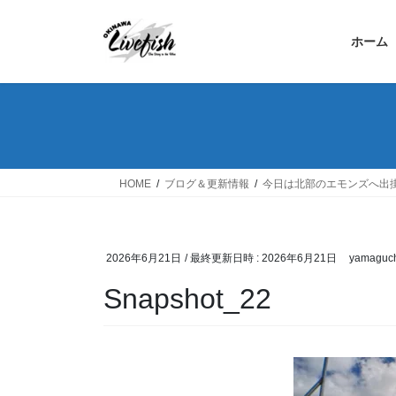
コ
ナ
ン
ビ
ホーム
テ
ゲ
ン
ー
ツ
シ
へ
ョ
ス
ン
キ
に
ッ
移
HOME
ブログ＆更新情報
今日は北部のエモンズへ出
プ
動
2026年6月21日
/ 最終更新日時 :
2026年6月21日
yamaguch
Snapshot_22