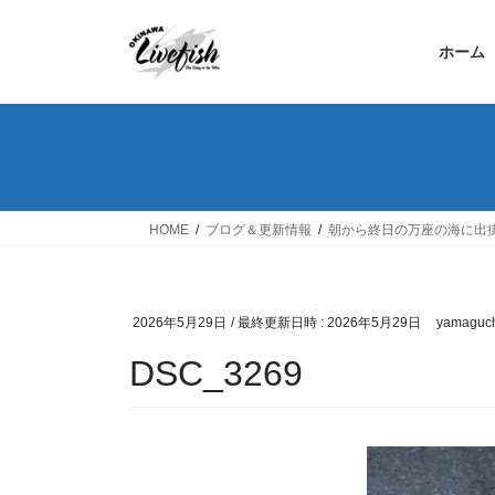
コ
ナ
ン
ビ
ホーム
テ
ゲ
ン
ー
ツ
シ
へ
ョ
ス
ン
キ
に
ッ
移
HOME
ブログ＆更新情報
朝から終日の万座の海に出
プ
動
2026年5月29日
/ 最終更新日時 :
2026年5月29日
yamaguch
DSC_3269