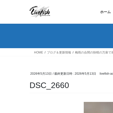
コ
ナ
ン
ビ
ホーム
テ
ゲ
ン
ー
ツ
シ
へ
ョ
ス
ン
キ
に
ッ
移
HOME
ブログ＆更新情報
梅雨の合間の快晴の万座で
プ
動
2026年5月13日
/ 最終更新日時 :
2026年5月13日
livefish-
DSC_2660