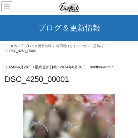
コ
ナ
ン
ビ
テ
ゲ
ン
ー
ブログ＆更新情報
ツ
シ
へ
ョ
ス
ン
HOME
ブログ＆更新情報
梅雨明けとトラフザメ～恩納村
キ
に
DSC_4250_00001
ッ
移
プ
動
2024年6月20日
/ 最終更新日時 :
2024年6月20日
livefish-admin
DSC_4250_00001