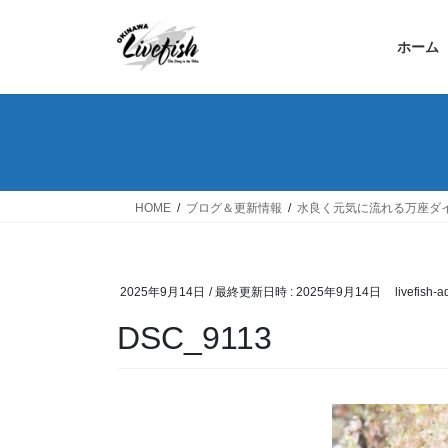
コ
ナ
ン
ビ
ホーム
テ
ゲ
ン
ー
ツ
シ
へ
ョ
ス
ン
キ
に
ッ
移
HOME
ブログ＆更新情報
水良く元気に流れる万座ダ
プ
動
2025年9月14日
/ 最終更新日時 :
2025年9月14日
livefish-
DSC_9113