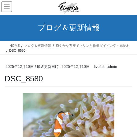
コ
ナ
ン
ビ
テ
ゲ
ン
ー
ブログ＆更新情報
ツ
シ
へ
ョ
ス
ン
HOME
ブログ＆更新情報
穏やかな万座でマリンと作業ダイビング～恩納村
キ
に
DSC_8580
ッ
移
プ
動
2025年12月10日
/ 最終更新日時 :
2025年12月10日
livefish-admin
DSC_8580