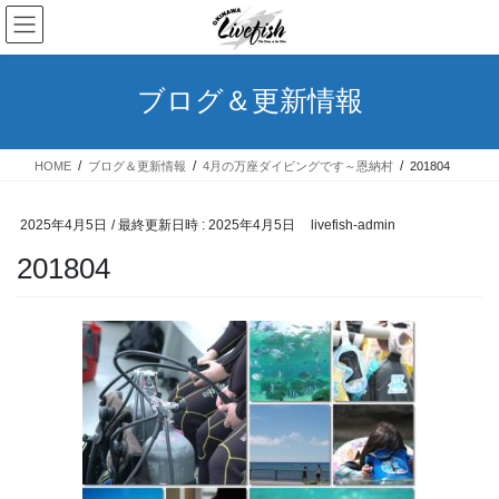
コ
ナ
ン
ビ
テ
ゲ
ン
ー
ブログ＆更新情報
ツ
シ
へ
ョ
ス
ン
HOME
ブログ＆更新情報
4月の万座ダイビングです～恩納村
201804
キ
に
ッ
移
プ
動
2025年4月5日
/ 最終更新日時 :
2025年4月5日
livefish-admin
201804