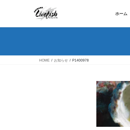
コ
ナ
ン
ビ
ホーム
テ
ゲ
ン
ー
ツ
シ
へ
ョ
ス
ン
キ
に
ッ
移
HOME
お知らせ
P1400978
プ
動