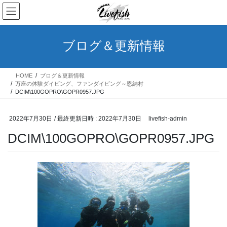
コ
ナ
ン
ビ
テ
ゲ
ン
ー
ブログ＆更新情報
ツ
シ
へ
ョ
ス
ン
HOME
ブログ＆更新情報
キ
に
万座の体験ダイビング、ファンダイビング～恩納村
ッ
移
DCIM\100GOPRO\GOPR0957.JPG
プ
動
2022年7月30日
/ 最終更新日時 :
2022年7月30日
livefish-admin
DCIM\100GOPRO\GOPR0957.JPG