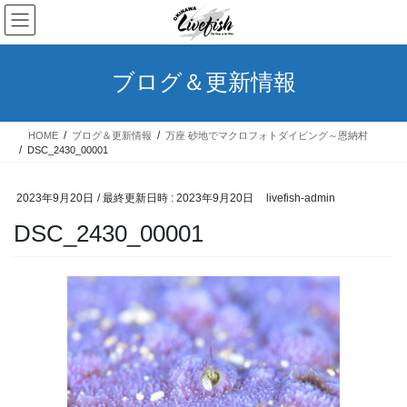
コ
ナ
ン
ビ
テ
ゲ
ン
ー
ブログ＆更新情報
ツ
シ
へ
ョ
ス
ン
HOME
ブログ＆更新情報
万座 砂地でマクロフォトダイビング～恩納村
キ
に
DSC_2430_00001
ッ
移
プ
動
2023年9月20日
/ 最終更新日時 :
2023年9月20日
livefish-admin
DSC_2430_00001