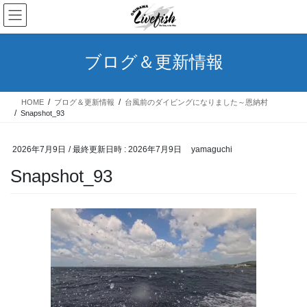
コ
ナ
ン
ビ
テ
ゲ
ン
ー
ブログ＆更新情報
ツ
シ
へ
ョ
ス
ン
HOME
ブログ＆更新情報
台風前のダイビングになりました～恩納村
キ
に
Snapshot_93
ッ
移
プ
動
2026年7月9日
/ 最終更新日時 :
2026年7月9日
yamaguchi
Snapshot_93