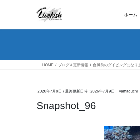
コ
ナ
ン
ビ
ホーム
テ
ゲ
ン
ー
ツ
シ
へ
ョ
ス
ン
キ
に
ッ
移
HOME
ブログ＆更新情報
台風前のダイビングになり
プ
動
2026年7月9日
/ 最終更新日時 :
2026年7月9日
yamaguchi
Snapshot_96