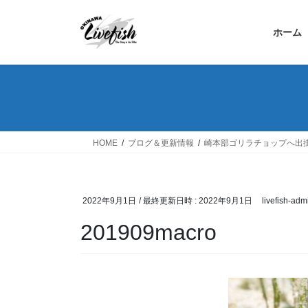
コ
ナ
ン
ビ
ホーム
テ
ゲ
ン
ー
ツ
シ
へ
ョ
ス
ン
キ
に
ッ
移
HOME
ブログ＆更新情報
崎本部ゴリラチョップへ出
プ
動
2022年9月1日
/ 最終更新日時 :
2022年9月1日
livefish-adm
201909macro