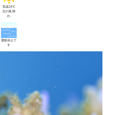
気温16℃
北の風 晴
れ
運航休止で
す