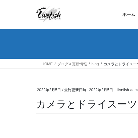
コ
ナ
ン
ビ
ホーム
テ
ゲ
ン
ー
ツ
シ
へ
ョ
ス
ン
キ
に
ッ
移
HOME
ブログ＆更新情報
blog
カメラとドライスー
プ
動
2022年2月5日
/ 最終更新日時 :
2022年2月5日
livefish-adm
カメラとドライスーツ