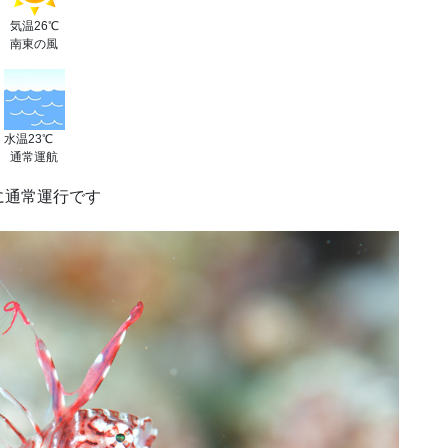
気温26℃
南東の風
水温23℃
通常運航
に通常運行です