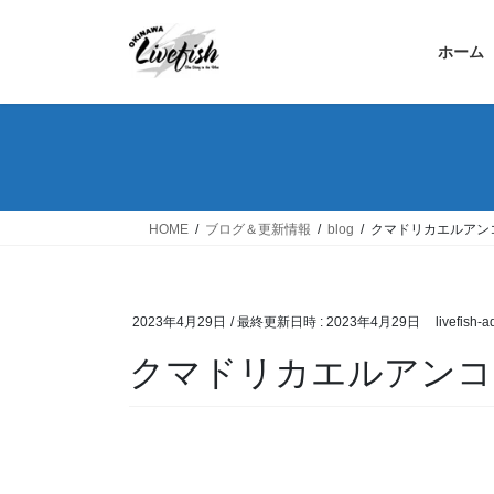
コ
ナ
ン
ビ
ホーム
テ
ゲ
ン
ー
ツ
シ
へ
ョ
ス
ン
キ
に
ッ
移
HOME
ブログ＆更新情報
blog
クマドリカエルアン
プ
動
2023年4月29日
/ 最終更新日時 :
2023年4月29日
livefish-
クマドリカエルアンコ