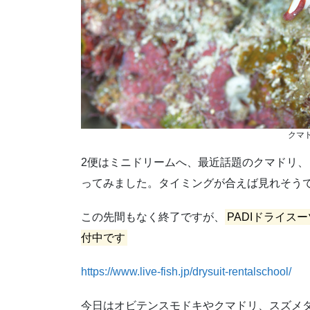
クマ
2便はミニドリームへ、最近話題のクマドリ
ってみました。タイミングが合えば見れそう
この先間もなく終了ですが、
PADIドライス
付中です
https://www.live-fish.jp/drysuit-rentalschool/
今日はオビテンスモドキやクマドリ、スズメ