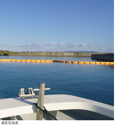
瀬良垣漁港