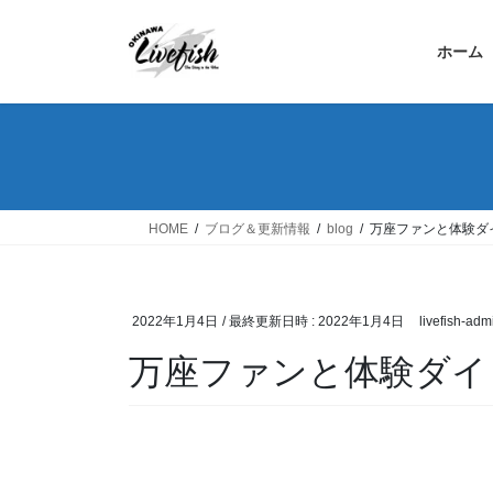
コ
ナ
ン
ビ
ホーム
テ
ゲ
ン
ー
ツ
シ
へ
ョ
ス
ン
キ
に
ッ
移
HOME
ブログ＆更新情報
blog
万座ファンと体験ダ
プ
動
2022年1月4日
/ 最終更新日時 :
2022年1月4日
livefish-adm
万座ファンと体験ダイ