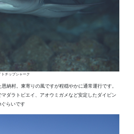
イトチップシャーク
た恩納村。東寄りの風ですが程穏やかに通常運行です。
でマダラトビエイ、アオウミガメなど安定したダイビン
mぐらいです