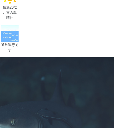
気温20℃
北東の風
晴れ
通常運行で
す