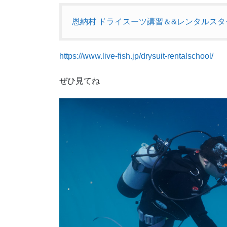
恩納村 ドライスーツ講習＆&レンタルスタ
https://www.live-fish.jp/drysuit-rentalschool/
ぜひ見てね