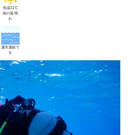
気温31℃
南の風 晴
れ
通常運航で
す