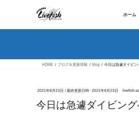
コ
ナ
ン
ビ
ホーム
テ
ゲ
ン
ー
ツ
シ
へ
ョ
ス
ン
キ
に
ッ
移
HOME
ブログ＆更新情報
blog
今日は急遽ダイビン
プ
動
2021年8月23日
/ 最終更新日時 :
2021年8月23日
livefish-
今日は急遽ダイビング