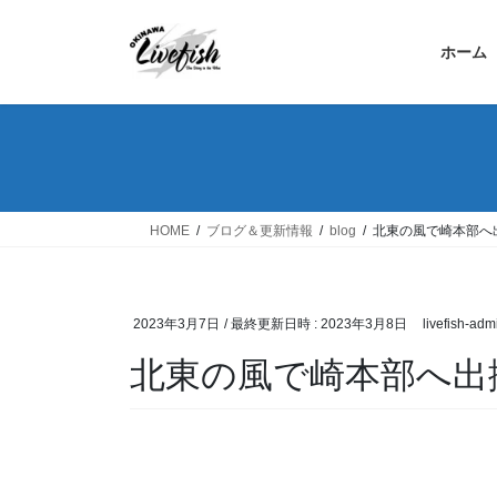
コ
ナ
ン
ビ
ホーム
テ
ゲ
ン
ー
ツ
シ
へ
ョ
ス
ン
キ
に
ッ
移
HOME
ブログ＆更新情報
blog
北東の風で崎本部へ
プ
動
2023年3月7日
/ 最終更新日時 :
2023年3月8日
livefish-adm
北東の風で崎本部へ出