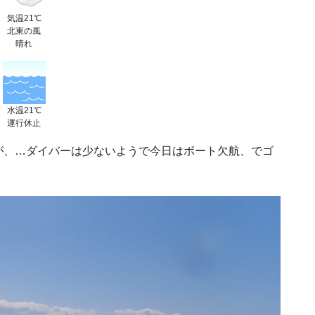
気温21℃
北東の風
晴れ
水温21℃
運行休止
が、…ダイバーは少ないようで今日はボート欠航、でゴ