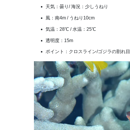
天気：曇り/ 海況：少しうねり
風：南4m / うねり10cm
気温：28℃ / 水温：25℃
透明度：15m
ポイント：クロスライン/ゴジラの割れ目