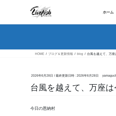
コ
ナ
ン
ビ
ホーム
テ
ゲ
ン
ー
ツ
シ
へ
ョ
ス
ン
キ
に
ッ
移
HOME
ブログ＆更新情報
blog
台風を越えて、万座
プ
動
2026年6月28日
/ 最終更新日時 :
2026年6月28日
yamaguch
台風を越えて、万座は
今日の恩納村