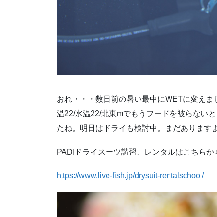
おれ・・・数日前の暑い最中にWETに変えま
温22/水温22/北東mでもうフードを被らな
たね。明日はドライも検討中。まだあります
PADIドライスーツ講習、レンタルはこちらか
https://www.live-fish.jp/drysuit-rentalschool/