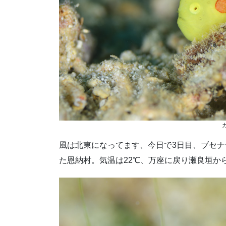
風は北東になってます、今日で3日目、ブセ
た恩納村。気温は22℃、万座に戻り瀬良垣か