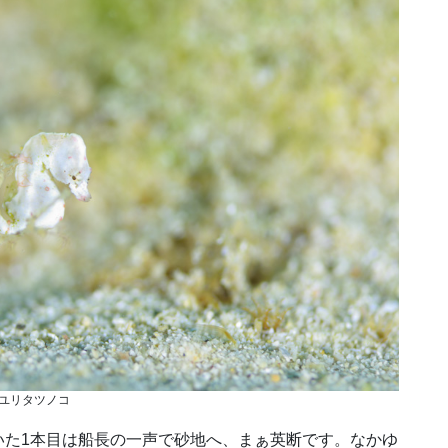
ユリタツノコ
いた1本目は船長の一声で砂地へ、まぁ英断です。なかゆ