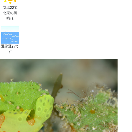
気温22℃
北東の風
晴れ
通常運行で
す