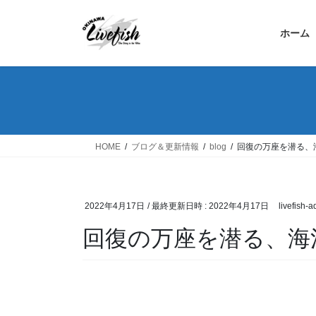
コ
ナ
ン
ビ
ホーム
テ
ゲ
ン
ー
ツ
シ
へ
ョ
ス
ン
キ
に
ッ
移
HOME
ブログ＆更新情報
blog
回復の万座を潜る、
プ
動
2022年4月17日
/ 最終更新日時 :
2022年4月17日
livefish-
回復の万座を潜る、海