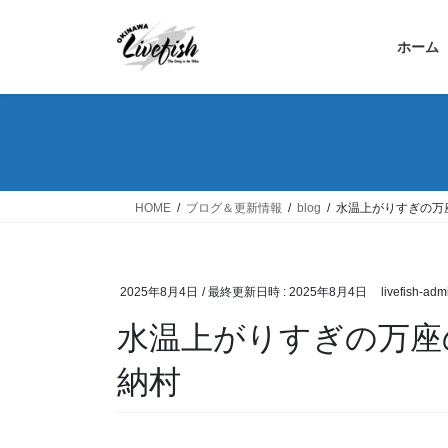
コ
ナ
ン
ビ
ホーム
テ
ゲ
ン
ー
ツ
シ
へ
ョ
ス
ン
キ
に
ッ
移
HOME
ブログ＆更新情報
blog
水温上がりすぎの万
プ
動
2025年8月4日
/ 最終更新日時 :
2025年8月4日
livefish-adm
水温上がりすぎの万座
納村